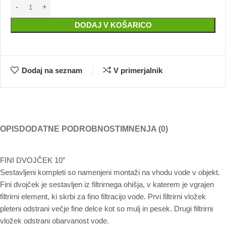
DODAJ V KOŠARICO
Dodaj na seznam
V primerjalnik
OPIS
DODATNE PODROBNOSTI
MNENJA (0)
FINI DVOJČEK 10″
Sestavljeni kompleti so namenjeni montaži na vhodu vode v objekt.
Fini dvojček je sestavljen iz filtrirnega ohišja, v katerem je vgrajen
filtrirni element, ki skrbi za fino filtracijo vode. Prvi filtrirni vložek
pleteni odstrani večje fine delce kot so mulj in pesek. Drugi filtrirni
vložek odstrani obarvanost vode.