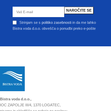
Strinjam se s
politiko zasebnosti
in da me lahko
Bistra voda d.o.o. obvešča o ponudbi preko e-pošte
Bistra voda d.o.o.,
IOC ZAPOLJE III/4, 1370 LOGATEC,
pisarna in skladišče se nahaja na naslovu