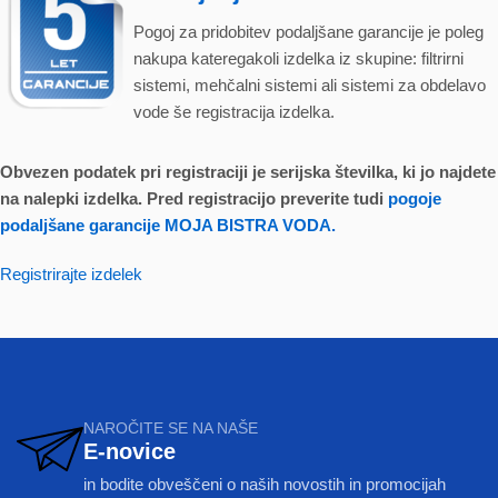
Pogoj za pridobitev podaljšane garancije je poleg
nakupa kateregakoli izdelka iz skupine: filtrirni
sistemi, mehčalni sistemi ali sistemi za obdelavo
vode še registracija izdelka.
Obvezen podatek pri registraciji je serijska številka, ki jo najdete
na nalepki izdelka. Pred registracijo preverite tudi
pogoje
podaljšane garancije MOJA BISTRA VODA.
Registrirajte izdelek
NAROČITE SE NA NAŠE
E-novice
in bodite obveščeni o naših novostih in promocijah