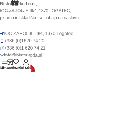
Bistra voda d.o.o.,
IOC ZAPOLJE III/4, 1370 LOGATEC,
pisarna in skladišče se nahaja na naslovu
IOC ZAPOLJE III/4, 1370 Logatec
+386 (0)1620 74 20
+386 (0)1 620 74 21
info@bistravoda.si
Menu
E-trgovina
Seznam
Moj račun
VSE ZA HIŠO
Filtracija vode
Mehčanje vode
Kuhinjski filtrirni sistemi
UV dezinfekcija za vodo