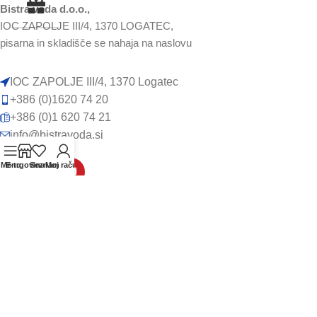
Bistra voda d.o.o.,
IOC ZAPOLJE III/4, 1370 LOGATEC,
pisarna in skladišče se nahaja na naslovu
IOC ZAPOLJE III/4, 1370 Logatec
+386 (0)1620 74 20
+386 (0)1 620 74 21
info@bistravoda.si
Menu
E-trgovina
Seznam
Moj račun
VSE ZA HIŠO
Filtracija vode
Mehčanje vode
Kuhinjski filtrirni sistemi
UV dezinfekcija za vodo