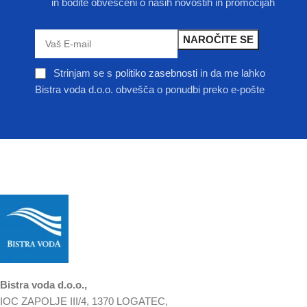
in bodite obveščeni o naših novostih in promocijah
Strinjam se s
politiko zasebnosti
in da me lahko
Bistra voda d.o.o. obvešča o ponudbi preko e-pošte
Bistra voda d.o.o.,
IOC ZAPOLJE III/4, 1370 LOGATEC,