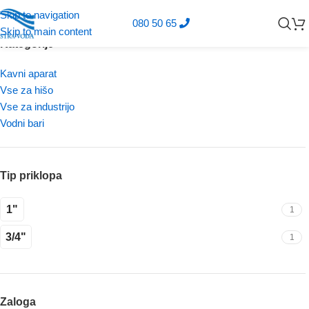
Skip to navigation
080 50 65
Skip to main content
Kategorije
Kavni aparat
Vse za hišo
Vse za industrijo
Vodni bari
Tip priklopa
1"
1
3/4"
1
Zaloga