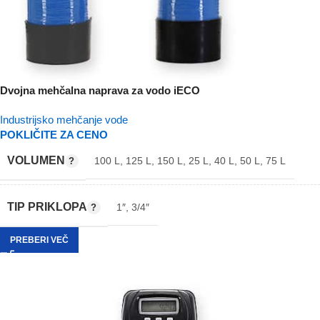
Dvojna mehčalna naprava za vodo iECO
Industrijsko mehčanje vode
POKLIČITE ZA CENO
VOLUMEN
100 L
,
125 L
,
150 L
,
25 L
,
40 L
,
50 L
,
75 L
TIP PRIKLOPA
1″
,
3/4″
PREBERI VEČ