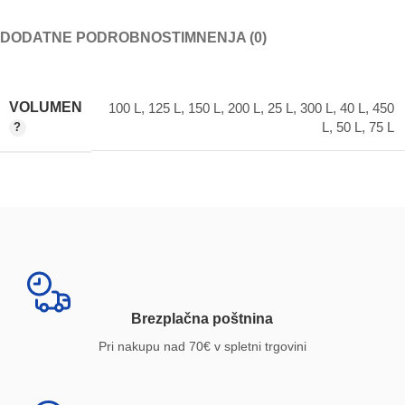
DODATNE PODROBNOSTI
MNENJA (0)
VOLUMEN
100 L
,
125 L
,
150 L
,
200 L
,
25 L
,
300 L
,
40 L
,
450
L
,
50 L
,
75 L
Brezplačna poštnina
Pri nakupu nad 70€ v spletni trgovini