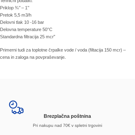
Tehnični podatki:
Priklop ¾’’ – 1’’
Pretok 5,5 m3/h
Delovni tlak 10 -16 bar
Delovna temperature 50°C
Standardna filtracija 25 mcr”
Primerni tudi za toplotne črpalke vode / voda (filtacija 150 mcr) –
cena in zaloga na povpraševanje.
Brezplačna poštnina
Pri nakupu nad 70€ v spletni trgovini