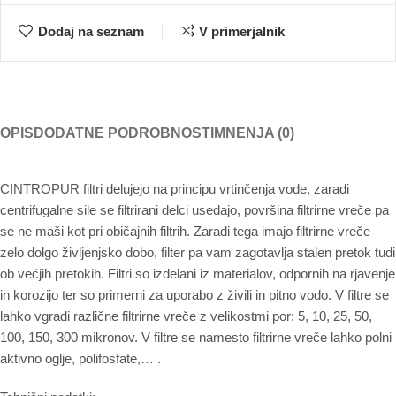
Dodaj na seznam
V primerjalnik
OPIS
DODATNE PODROBNOSTI
MNENJA (0)
CINTROPUR filtri delujejo na principu vrtinčenja vode, zaradi
centrifugalne sile se filtrirani delci usedajo, površina filtrirne vreče pa
se ne maši kot pri običajnih filtrih. Zaradi tega imajo filtrirne vreče
zelo dolgo življenjsko dobo, filter pa vam zagotavlja stalen pretok tudi
ob večjih pretokih. Filtri so izdelani iz materialov, odpornih na rjavenje
in korozijo ter so primerni za uporabo z živili in pitno vodo. V filtre se
lahko vgradi različne filtrirne vreče z velikostmi por: 5, 10, 25, 50,
100, 150, 300 mikronov. V filtre se namesto filtrirne vreče lahko polni
aktivno oglje, polifosfate,… .