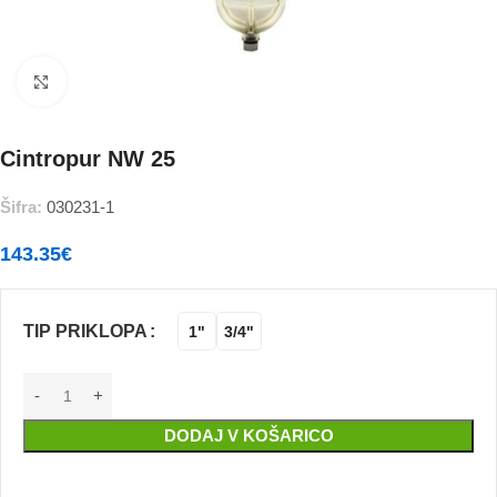
Povečajte
Cintropur NW 25
Šifra:
030231-1
143.35
€
TIP PRIKLOPA
1"
3/4"
DODAJ V KOŠARICO