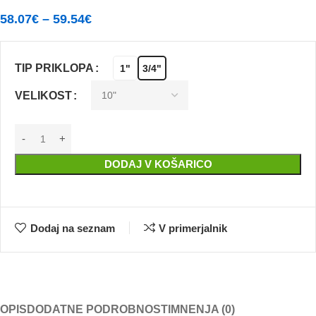
58.07
€
–
59.54
€
TIP PRIKLOPA
1"
3/4"
VELIKOST
DODAJ V KOŠARICO
Dodaj na seznam
V primerjalnik
OPIS
DODATNE PODROBNOSTI
MNENJA (0)