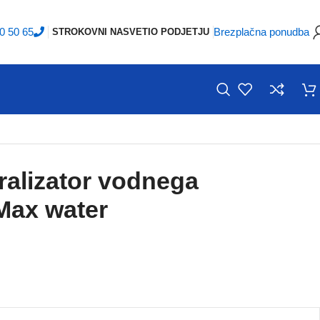
0 50 65
Brezplačna ponudba
STROKOVNI NASVETI
O PODJETJU
ralizator vodnega
ax water