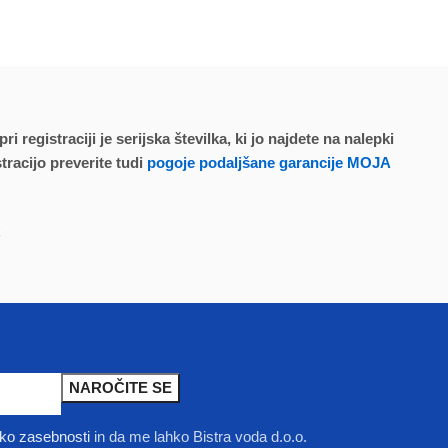
 registraciji je serijska številka, ki jo najdete na nalepki
stracijo preverite tudi
pogoje podaljšane garancije MOJA
k
tiko zasebnosti
in da me lahko Bistra voda d.o.o.