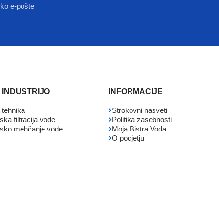
eko e-pošte
 INDUSTRIJO
INFORMACIJE
 tehnika
Strokovni nasveti
jska filtracija vode
Politika zasebnosti
ijsko mehčanje vode
Moja Bistra Voda
O podjetju