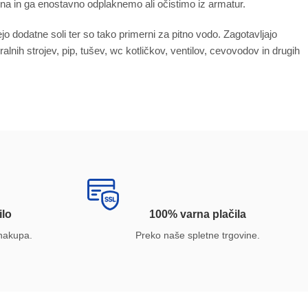
a in ga enostavno odplaknemo ali očistimo iz armatur.
ejo dodatne soli ter so tako primerni za pitno vodo. Zagotavljajo
alnih strojev, pip, tušev, wc kotličkov, ventilov, cevovodov in drugih
ilo
100% varna plačila
nakupa.
Preko naše spletne trgovine.