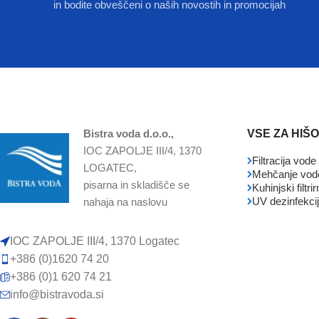
in bodite obveščeni o naših novostih in promocijah
Bistra voda d.o.o.,
VSE ZA HIŠ
IOC ZAPOLJE III/4, 1370
Filtracija vode
LOGATEC,
Mehčanje vod
pisarna in skladišče se
Kuhinjski filtri
UV dezinfekci
nahaja na naslovu
IOC ZAPOLJE III/4, 1370 Logatec
+386 (0)1620 74 20
+386 (0)1 620 74 21
info@bistravoda.si