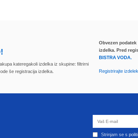
Obvezen podatek pri
!
izdelka. Pred regi
BISTRA VODA.
kupa kateregakoli izdelka iz skupine: filtrirni
Registrirajte izdele
ode še registracija izdelka.
Strinjam se s
poli