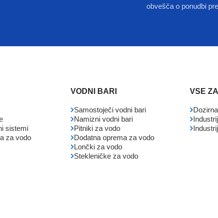
obvešča o ponudbi pr
O
VODNI BARI
VSE ZA
Samostoječi vodni bari
Dozirna
e
Namizni vodni bari
Industri
rni sistemi
Pitniki za vodo
Industr
ja za vodo
Dodatna oprema za vodo
Lončki za vodo
Stekleničke za vodo