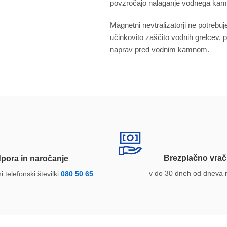
povzročajo nalaganje vodnega kamn
Magnetni nevtralizatorji ne potrebuj
učinkovito zaščito vodnih grelcev, pr
naprav pred vodnim kamnom.
Brezplačno vrač
pora in naročanje
v do 30 dneh od dneva 
 telefonski številki
080 50 65
.