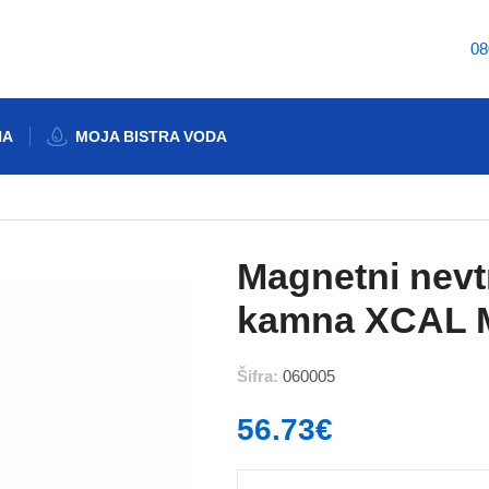
08
NA
MOJA BISTRA VODA
rji za vodo
Magnetni nevtralizator vodnega kamna XCAL Max water
Magnetni nevt
kamna XCAL M
Šifra:
060005
56.73
€