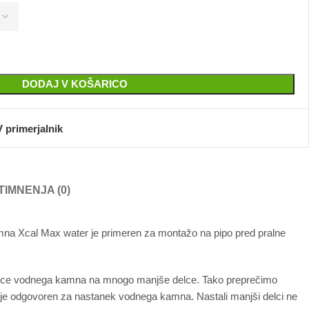
DODAJ V KOŠARICO
V primerjalnik
TI
MNENJA (0)
mna Xcal Max water je primeren za montažo na pipo pred pralne
o delce vodnega kamna na mnogo manjše delce. Tako preprečimo
i je odgovoren za nastanek vodnega kamna. Nastali manjši delci ne