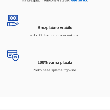
Na brezplačni telefonski številki
080 50 65
.
Brezplačno vračilo
v do 30 dneh od dneva nakupa.
100% varna plačila
Preko naše spletne trgovine.