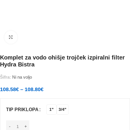
Povečajte
Komplet za vodo ohišje trojček izpiralni filter
Hydra Bistra
Šifra:
Ni na voljo
108.58
€
–
108.80
€
TIP PRIKLOPA
1"
3/4"